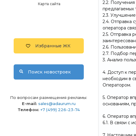
2.2. Получени
Карта сайта
предлагаемых т
2.3. Улучшение
2.4. Отправка
оператора свя
2.5. Отправка
заинтересованн
Избранные ЖК
2.6. Пользован
2.7. Подбор п
3. Анализ пол
Поиск новостроек
4. Доступ к п
необходим в с
Оператором.
5. Оператор в
По вопросам размещения рекламы:
основаниям, п
E-mail:
sales@adaurum.ru
Телефон:
+7 (499) 226-23-74
6. Оператор в
6.1. В связи с
7. Настоящим я