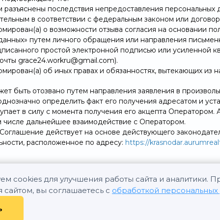
ом разъяснены последствия непредоставления персональных д
ательным в соответствии с федеральным законом или договор
ормирован(а) о возможности отзыва согласия на основании п
данных» путем личного обращения или направления письменн
дписанного простой электронной подписью или усиленной к
очты grace24.workru@gmail.com).
рмирован(а) об иных правах и обязанностях, вытекающих из н
ожет быть отозвано путем направления заявления в произво
днозначно определить факт его получения адресатом и уста
ступает в силу с момента получения его акцепта Оператором
ом числе дальнейшее взаимодействие с Оператором.
 Соглашение действует на основе действующего законодате
ности, расположенное по адресу:
https://krasnodar.aurumrealt
ем cookies для улучшения работы сайта и аналитики. 
я сайтом, вы соглашаетесь с
обработкой персональных
ь