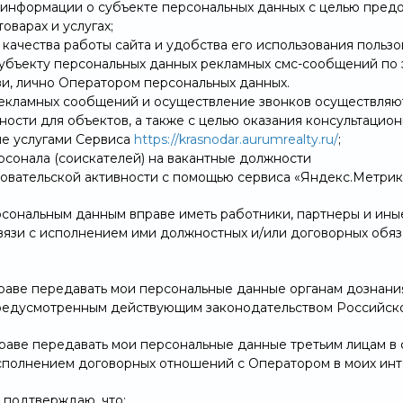
я информации о субъекте персональных данных с целью пре
оварах и услугах;
 качества работы сайта и удобства его использования пользо
 субъекту персональных данных рекламных смс-сообщений по
зи, лично Оператором персональных данных.
 рекламных сообщений и осуществление звонков осуществля
ости для объектов, а также с целью оказания консультацион
ие услугами Сервиса
https://krasnodar.aurumrealty.ru/
;
ерсонала (соискателей) на вакантные должности
ьзовательской активности с помощью сервиса «Яндекс.Метрик
ерсональным данным вправе иметь работники, партнеры и ины
вязи с исполнением ими должностных и/или договорных обяза
праве передавать мои персональные данные органам дознани
редусмотренным действующим законодательством Российск
праве передавать мои персональные данные третьим лицам в 
 исполнением договорных отношений с Оператором в моих инт
 подтверждаю, что: