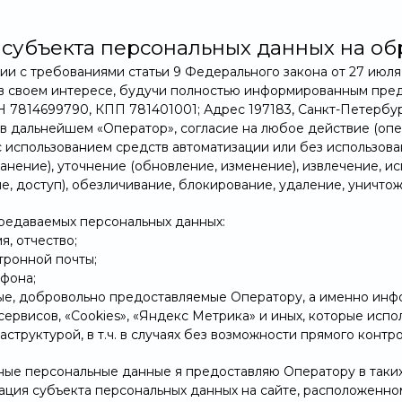
 субъекта персональных данных на об
вии с требованиями статьи 9 Федерального закона от 27 июля
 в своем интересе, будучи полностью информированным пре
 7814699790, КПП 781401001; Адрес 197183, Санкт-Петербург,
 в дальнейшем «Оператор», согласие на любое действие (опе
использованием средств автоматизации или без использовани
анение), уточнение (обновление, изменение), извлечение, и
е, доступ), обезличивание, блокирование, удаление, уничто
ередаваемых персональных данных:
мя, отчество;
ктронной почты;
ефона;
ные, добровольно предоставляемые Оператору, а именно ин
сервисов, «Cookies», «Яндекс Метрика» и иных, которые исп
структурой, в т.ч. в случаях без возможности прямого контр
ные персональные данные я предоставляю Оператору в таких 
Свернуть
кация субъекта персональных данных на сайте, расположенно