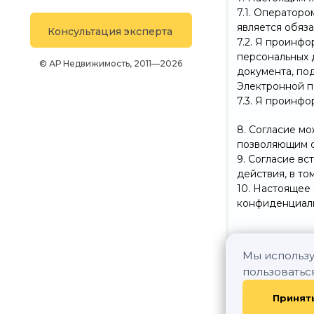
7.1. Оператор
является обяз
Консультация эксперта
7.2. Я проинф
персональных 
© АР Недвижимость, 2011—2026
документа, по
Электронной п
7.3. Я проинфо
8. Согласие м
позволяющим о
9. Согласие в
действия, в т
10. Настоящее
конфиденциаль
Мы использу
пользоватьс
Принят