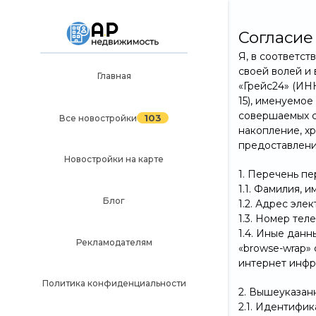
Согласие
Я, в соответст
своей волей и
Главная
«Грейс24» (ИНН
Главная
15), именуемое
103
совершаемых с 
Все новостройки
103
Все новостройки
накопление, хр
Новостройки на карте
предоставлени
Новостройки на карте
Блог
1. Перечень п
1.1. Фамилия, и
Рекламодателям
Блог
1.2. Адрес эле
1.3. Номер тел
Политика конфиденциальности
1.4. Иные дан
Рекламодателям
«browse-wrap» 
Карта сайта
интернет инфра
Политика конфиденциальности
2. Вышеуказан
2.1. Идентифи