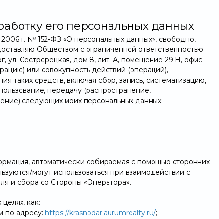
работку его персональных данных
 2006 г. № 152-ФЗ «О персональных данных», свободно,
доставляю Обществом с ограниченной ответственностью
 ул. Сестрорецкая, дом 8, лит. А, помещение 29 Н, офис
рацию) или совокупность действий (операций),
я таких средств, включая сбор, запись, систематизацию,
спользование, передачу (распространение,
жение) следующих моих персональных данных:
формация, автоматически собираемая с помощью сторонних
ользуются/могут использоваться при взаимодействии с
оля и сбора со Стороны «Оператора».
целях, как:
м по адресу:
https://krasnodar.aurumrealty.ru/
;