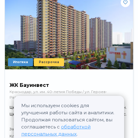
Ипотека
Рассрочка
ЖК Бауинвест
Краснодар, ул. им. 40-летия Победы / ул. Героев-
Разведчиков
Мы используем cookies для
Цена за квартиру
от 4.1 млн. до 9.0 млн.
улучшения работы сайта и аналитики.
Цена за кв. м
от 94.0 тыс. до 157.0 тыс.
Продолжая пользоваться сайтом, вы
соглашаетесь с
обработкой
Застройщик:
БАУИНВЕСТ
персональных данных
.
Класс:
Комфорт