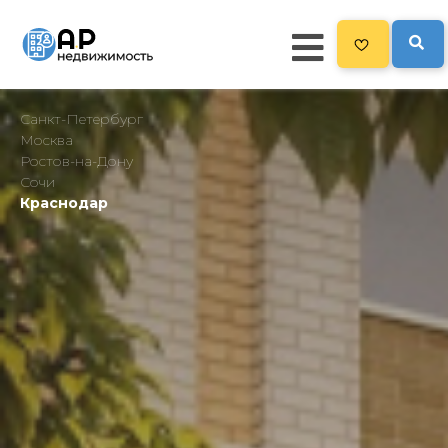
Санкт-Петербург
Главная
Москва
Ростов-на-Дону
103
Все новостройки
Сочи
Краснодар
Новостройки на карте
Блог
Рекламодателям
Политика конфиденциальности
Карта сайта
Свернуть