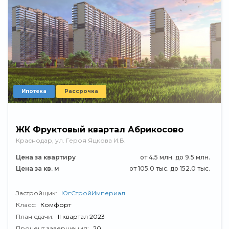
Ипотека
Рассрочка
ЖК Фруктовый квартал Абрикосово
Краснодар, ул. Героя Яцкова И.В.
Цена за квартиру
от 4.5 млн. до 9.5 млн.
Цена за кв. м
от 105.0 тыс. до 152.0 тыс.
Застройщик:
ЮгСтройИмпериал
Класс:
Комфорт
План сдачи:
II квартал 2023
Процент завершения:
20