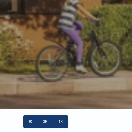
1К
2К
3К