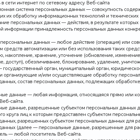
 в сети интернет по сетевому адресу Веб-сайта
ионная система персональных данных — совокупность содерж
х их обработку информационных технологий и технических 
вание персональных данных — действия, в результате которы
й информации принадлежность персональных данных конкре
а персональных данных — любое действие (операция) или сов
м средств автоматизации или без использования таких средс
, накопление, хранение, уточнение (обновление, изменение)
е, доступ), обезличивание, блокирование, удаление, уничто
 — государственный орган, муниципальный орган, юридическо
и организующие и/или осуществляющие обработку персонал
данных, состав персональных данных, подлежащих обработке
ьные данные — любая информация, относящаяся прямо или к
Веб-сайта.
ьные данные, разрешенные субъектом персональных данных д
го круга лиц к которым предоставлен субъектом персональн
данных, разрешенных субъектом персональных данных для р
данных (далее — персональные данные, разрешенные для ра
тель — любой посетитель Веб-сайта.