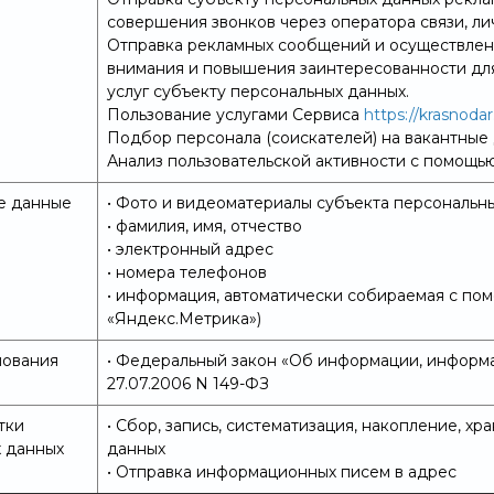
совершения звонков через оператора связи, л
Отправка рекламных сообщений и осуществлен
внимания и повышения заинтересованности для
услуг субъекту персональных данных.
Пользование услугами Сервиса
https://krasnodar
Подбор персонала (соискателей) на вакантные
Анализ пользовательской активности с помощь
е данные
• Фото и видеоматериалы субъекта персональн
• фамилия, имя, отчество
• электронный адрес
• номера телефонов
• информация, автоматически собираемая с помо
«Яндекс.Метрика»)
нования
• Федеральный закон «Об информации, информа
27.07.2006 N 149-ФЗ
тки
• Сбор, запись, систематизация, накопление, х
 данных
данных
• Отправка информационных писем в адрес