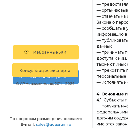
— предоставля
— организовыв
— отвечать на
Закона о перс
— сообщать в 
информацию в 
— публиковать
данных;
Избранные ЖК
— принимать п
доступа к ним
также от иных
— прекратить 
Консультация эксперта
персональные 
Поиск новостроек
— исполнять и
© АР Недвижимость, 2011—2026
4. Основные 
4.1. Субъекты 
— получать ин
федеральными 
должны содерж
По вопросам размещения рекламы:
имеются закон
E-mail:
sales@adaurum.ru