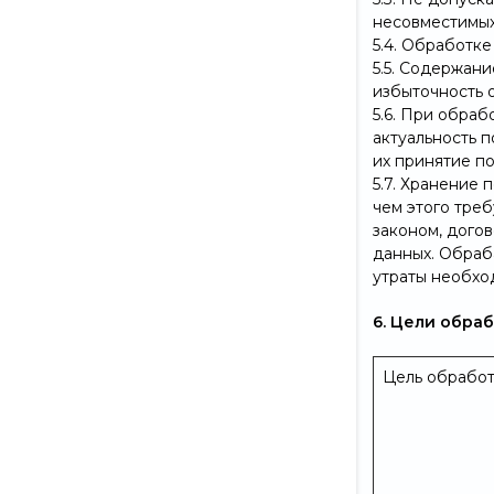
несовместимых
5.4. Обработк
5.5. Содержан
избыточность 
5.6. При обраб
актуальность 
их принятие п
5.7. Хранение
чем этого тре
законом, дого
данных. Обраб
утраты необхо
6. Цели обра
Цель обрабо