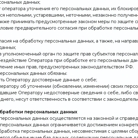
сональных данных;
т оператора уточнения его персональных данных, их блокиро
ся неполными, устаревшими, неточными, незаконно получен
также принимать предусмотренные законом меры по защите с
словие предварительного согласия при обработке персональ
гласия на обработку персональных данных, а также, на напр
данных;
в уполномоченный орган по защите прав субъектов персона
бездействие Оператора при обработке его персональных дан
ление иных прав, предусмотренных законодательством РФ.
персональных данных обязаны:
ть Оператору достоверные данные о себе;
ератору об уточнении (обновлении, изменении) своих персо
редавшие Оператору недостоверные сведения о себе, либо с
днего, несут ответственность в соответствии с законодател
обработки персональных данных
а персональных данных осуществляется на законной и справе
а персональных данных ограничивается достижением конкрет
бработка персональных данных, несовместимая с целями сбо
кается объединение баз данных, содержащих персональные да