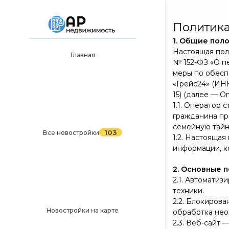
Политика
1. Общие пол
Настоящая пол
Главная
№ 152-ФЗ «О п
Главная
меры по обесп
103
«Грейс24» (ИНН
Все новостройки
15) (далее — О
Новостройки на карте
1.1. Оператор
гражданина пр
Блог
семейную тайн
103
Все новостройки
1.2. Настояща
Рекламодателям
информации, к
Политика конфиденциальности
2. Основные 
2.1. Автомати
Карта сайта
техники.
2.2. Блокиров
Новостройки на карте
обработка нео
2.3. Веб-сайт