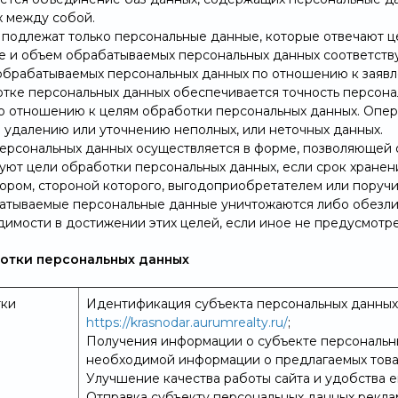
 между собой.
е подлежат только персональные данные, которые отвечают ц
ие и объем обрабатываемых персональных данных соответств
обрабатываемых персональных данных по отношению к заявл
отке персональных данных обеспечивается точность персонал
по отношению к целям обработки персональных данных. Опе
о удалению или уточнению неполных, или неточных данных.
 персональных данных осуществляется в форме, позволяющей 
буют цели обработки персональных данных, если срок хране
вором, стороной которого, выгодоприобретателем или поручи
атываемые персональные данные уничтожаются либо обезли
димости в достижении этих целей, если иное не предусмотр
ботки персональных данных
тки
Идентификация субъекта персональных данных 
https://krasnodar.aurumrealty.ru/
;
Получения информации о субъекте персональн
необходимой информации о предлагаемых товар
Улучшение качества работы сайта и удобства е
Отправка субъекту персональных данных рекла