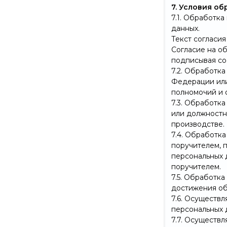
7. Условия о
7.1. Обработк
данных.
Текст согласи
Согласие на о
подписывая со
7.2. Обработк
Федерации или
полномочий и 
7.3. Обработк
или должностн
производстве.
7.4. Обработк
поручителем, 
персональных 
поручителем.
7.5. Обработк
достижения об
7.6. Осуществ
персональных 
7.7. Осуществ