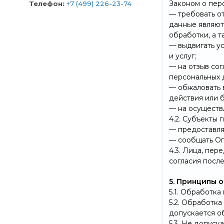
Законом о пер
Телефон:
+7 (499) 226-23-74
— требовать о
данные являют
обработки, а 
— выдвигать у
и услуг;
— на отзыв со
персональных 
— обжаловать 
действия или 
— на осуществ
4.2. Субъекты 
— предоставля
— сообщать Оп
4.3. Лица, пе
согласия после
5. Принципы 
5.1. Обработк
5.2. Обработк
допускается о
5.3. Не допус