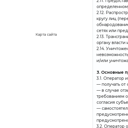
2.11. Предост
определенному
2.12. Распрос
кругу лиц (пе
обнародование
сетях или пре
Карта сайта
2.13. Трансгр
органу власти
2.14. Уничтож
невозможность
и/или уничтож
3. Основные 
3.1. Оператор 
— получать от
— в случае от
требованием о
согласия субъ
— самостоятел
предусмотренн
предусмотрено
3.2. Оператор 